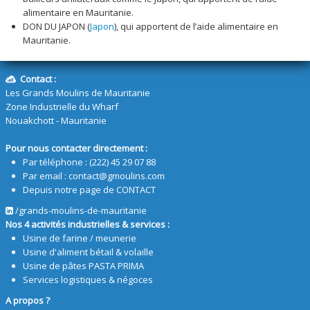
alimentaire en Mauritanie.
DON DU JAPON (
Japon
), qui apportent de l’aide alimentaire en
Mauritanie.
Contact :
Les Grands Moulins de Mauritanie
Zone Industrielle du Wharf
Nouakchott - Mauritanie
Pour nous contacter directement :
Par téléphone : (222) 45 29 07 88
Par email :
contact@gmoulins.com
Depuis notre page de
CONTACT
/grands-moulins-de-mauritanie
Nos 4 activités industrielles & services :
Usine de farine / meunerie
Usine d'aliment bétail & volaille
Usine de pâtes
PASTA PRIMA
Services logistiques & négoces
A propos ?