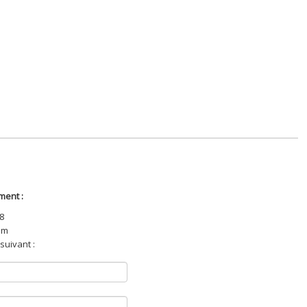
ment :
88
om
suivant :