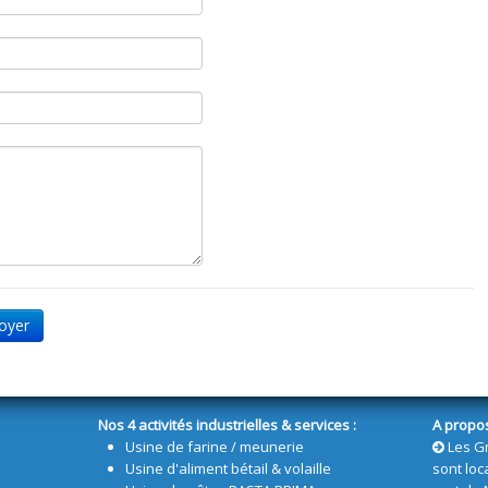
oyer
Nos 4 activités industrielles & services :
A propo
Usine de farine / meunerie
Les G
Usine d'aliment bétail & volaille
sont loc